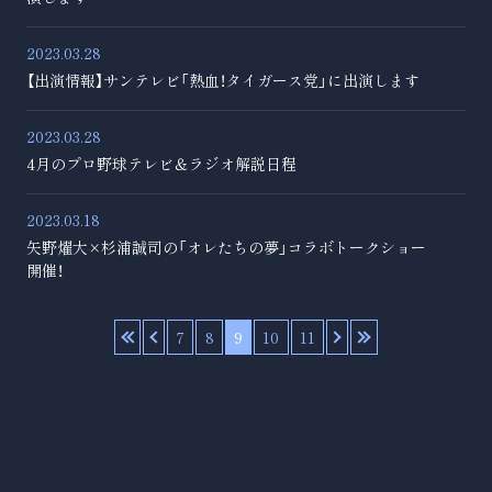
2023.03.28
【出演情報】サンテレビ「熱血！タイガース党」に出演します
2023.03.28
4月のプロ野球テレビ＆ラジオ解説日程
2023.03.18
矢野燿大×杉浦誠司の「オレたちの夢」コラボトークショー
開催！
«
‹
7
8
9
10
11
›
»