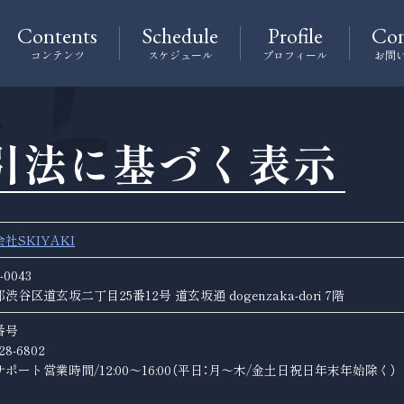
Contents
Schedule
Profile
Con
コンテンツ
スケジュール
プロフィール
お問
引法に基づく表示
社SKIYAKI
-0043
渋谷区道玄坂二丁目25番12号 道玄坂通 dogenzaka-dori 7階
番号
28-6802
ポート営業時間/12:00〜16:00（平日：月～木/金土日祝日年末年始除く）