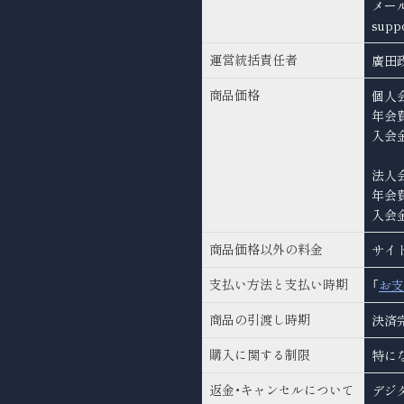
メー
supp
運営統括責任者
廣田
商品価格
個人
年会費
入会金
法人
年会費
入会金
商品価格以外の料金
サイ
支払い方法と支払い時期
「
お支
商品の引渡し時期
決済
購入に関する制限
特に
返金・キャンセルについて
デジ