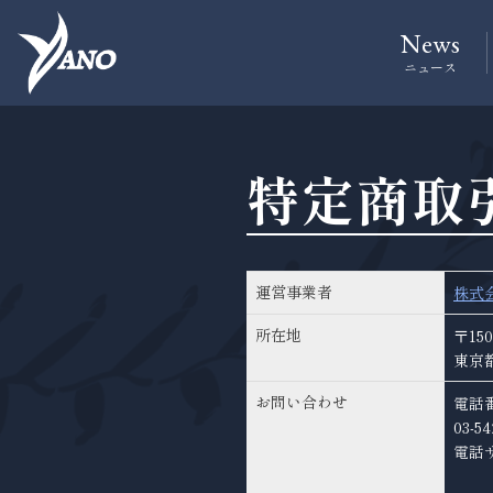
News
ニュース
特定商取
運営事業者
株式会
所在地
〒150
東京都
お問い合わせ
電話
03-54
電話サ