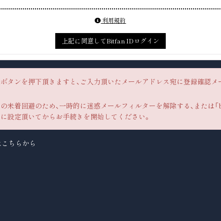
利用規約
上記に同意してBitfan IDログイン
ボタンを押下頂きますと、ご入力頂いたメールアドレス宛に登録確認メ
未着回避のため、一時的に迷惑メールフィルターを解除する、または「bitf
に設定頂いてからお手続きを開始してください。
はこちらから